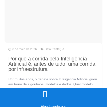
8 de maio de 2026
Data Center
,
IA
Por que a corrida pela Inteligência
Artificial é, antes de tudo, uma corrida
por infraestrutura
Por muitos anos, o debate sobre Inteligência Artificial girou
em torno de algoritmos, modelos e dados. Qual modelo
usar? Como treinar melhor? Quais dados coletar? São
perguntas legítimas, mas incompletas.[...]
Atendimento por