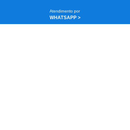
Atendimento por
Benefícios
WHATSAPP >
Tecnologia Utilizada
Soluções Personalizadas
Aplicações