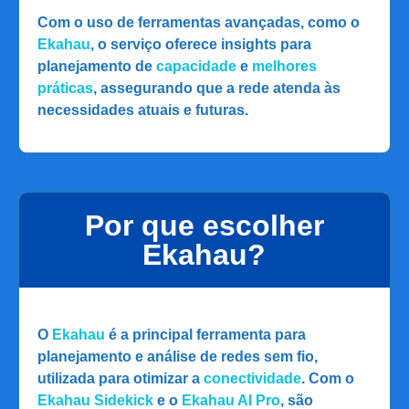
Com o uso de ferramentas avançadas, como o
Ekahau
, o serviço oferece insights para
planejamento de
capacidade
e
melhores
práticas
, assegurando que a rede atenda às
necessidades atuais e futuras.
Por que escolher
Ekahau?
O
Ekahau
é a principal ferramenta para
planejamento e análise de redes sem fio,
utilizada para otimizar a
conectividade
. Com o
Ekahau Sidekick
e o
Ekahau AI Pro
, são