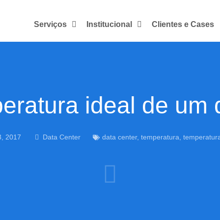
Serviços
Institucional
Clientes e Cases
eratura ideal de um 
3, 2017
Data Center
data center
,
temperatura
,
temperatura