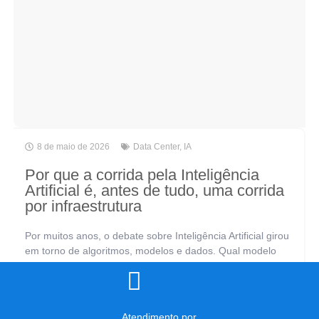
8 de maio de 2026
Data Center
,
IA
Por que a corrida pela Inteligência
Artificial é, antes de tudo, uma corrida
por infraestrutura
Por muitos anos, o debate sobre Inteligência Artificial girou
em torno de algoritmos, modelos e dados. Qual modelo
usar? Como treinar melhor? Quais dados coletar? São
perguntas legítimas, mas incompletas.[...]
Atendimento por