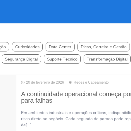
ção
Curiosidades
Data Center
Dicas, Carreira e Gestão
Segurança Digital
Suporte Técnico
Transformação Digital
20 de fevereiro de 2026
Redes e Cabeamento
A continuidade operacional começa por
para falhas
Em ambientes industriais e operações críticas, indisponib
risco direto ao negócio. Cada segundo de parada pode re
de[...]