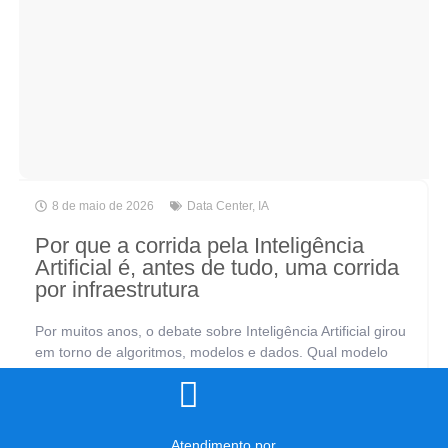
8 de maio de 2026
Data Center
,
IA
Por que a corrida pela Inteligência
Artificial é, antes de tudo, uma corrida
por infraestrutura
Por muitos anos, o debate sobre Inteligência Artificial girou
em torno de algoritmos, modelos e dados. Qual modelo
usar? Como treinar melhor? Quais dados coletar? São
perguntas legítimas, mas incompletas.[...]
Atendimento por