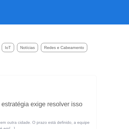
IoT
Notícias
Redes e Cabeamento
stratégia exige resolver isso
m outra cidade. O prazo está definido, a equipe
é em[...]