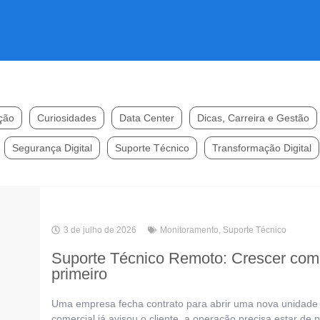
ção
Curiosidades
Data Center
Dicas, Carreira e Gestão
Segurança Digital
Suporte Técnico
Transformação Digital
3 de julho de 2026
Monitoramento
,
Suporte Técnico
Suporte Técnico Remoto: Crescer com e
primeiro
Uma empresa fecha contrato para abrir uma nova unidade e
comercial já avisou o cliente, a operação precisa estar de p