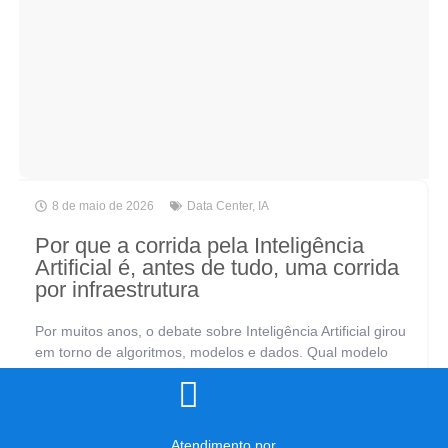
8 de maio de 2026
Data Center
,
IA
Por que a corrida pela Inteligência
Artificial é, antes de tudo, uma corrida
por infraestrutura
Por muitos anos, o debate sobre Inteligência Artificial girou
em torno de algoritmos, modelos e dados. Qual modelo
usar? Como treinar melhor? Quais dados coletar? São
perguntas legítimas, mas incompletas.[...]
Atendimento por