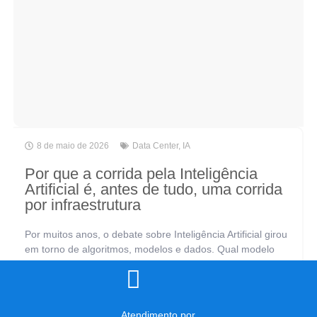
8 de maio de 2026
Data Center
,
IA
Por que a corrida pela Inteligência
Artificial é, antes de tudo, uma corrida
por infraestrutura
Por muitos anos, o debate sobre Inteligência Artificial girou
em torno de algoritmos, modelos e dados. Qual modelo
usar? Como treinar melhor? Quais dados coletar? São
perguntas legítimas, mas incompletas.[...]
Atendimento por