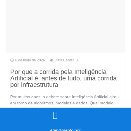
8 de maio de 2026
Data Center
,
IA
Por que a corrida pela Inteligência
Artificial é, antes de tudo, uma corrida
por infraestrutura
Por muitos anos, o debate sobre Inteligência Artificial girou
em torno de algoritmos, modelos e dados. Qual modelo
usar? Como treinar melhor? Quais dados coletar? São
perguntas legítimas, mas incompletas.[...]
Atendimento por