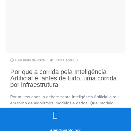
8 de maio de 2026
Data Center
,
IA
Por que a corrida pela Inteligência
Artificial é, antes de tudo, uma corrida
por infraestrutura
Por muitos anos, o debate sobre Inteligência Artificial girou
em torno de algoritmos, modelos e dados. Qual modelo
usar? Como treinar melhor? Quais dados coletar? São
perguntas legítimas, mas incompletas.[...]
Atendimento por