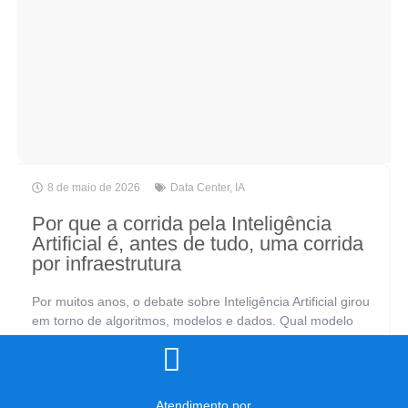
8 de maio de 2026
Data Center
,
IA
Por que a corrida pela Inteligência
Artificial é, antes de tudo, uma corrida
por infraestrutura
Por muitos anos, o debate sobre Inteligência Artificial girou
em torno de algoritmos, modelos e dados. Qual modelo
usar? Como treinar melhor? Quais dados coletar? São
perguntas legítimas, mas incompletas.[...]
Atendimento por