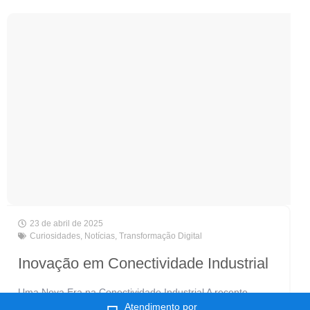
23 de abril de 2025
Curiosidades
,
Notícias
,
Transformação Digital
Inovação em Conectividade Industrial
Uma Nova Era na Conectividade Industrial A recente
transformação da Furukawa em Lightera marca não
Atendimento por