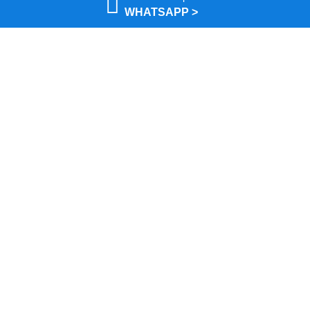
apenas uma mudança de identidade, mas também o início
WHATSAPP >
de uma parceria estratégica com a[...]
7 de janeiro de 2025
Curiosidades
,
IoT
,
Redes e Cabeamento